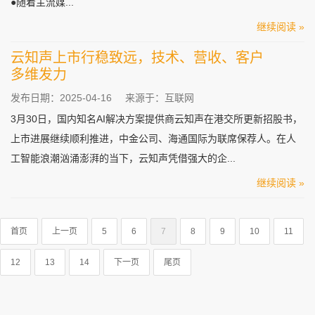
●随着主流媒...
继续阅读 »
云知声上市行稳致远，技术、营收、客户
多维发力
发布日期：2025-04-16
来源于：互联网
3月30日，国内知名AI解决方案提供商云知声在港交所更新招股书，
上市进展继续顺利推进，中金公司、海通国际为联席保荐人。在人
工智能浪潮汹涌澎湃的当下，云知声凭借强大的企...
继续阅读 »
首页
上一页
5
6
7
8
9
10
11
12
13
14
下一页
尾页